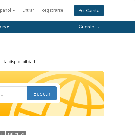
spañol
Entrar
Registrarse
Ver Carrito
tenos
Cuenta
la disponibilidad.
Buscar
1)
Other (2)