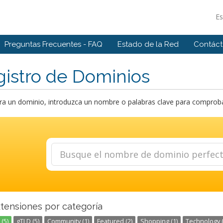
E
Preguntas Frecuentes - FAQ
Estado de la Red
Contác
istro de Dominios
a un dominio, introduzca un nombre o palabras clave para comprobar 
xtensiones por categoría
(5)
gTLD (5)
Community (1)
Featured (2)
Shopping (1)
Technology (