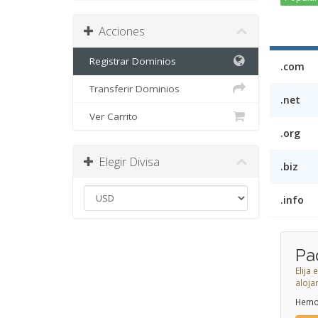
Acciones
Registrar Dominios
.com
Transferir Dominios
.net
Ver Carrito
.org
Elegir Divisa
.biz
.info
Pa
Elija
aloja
Hemo