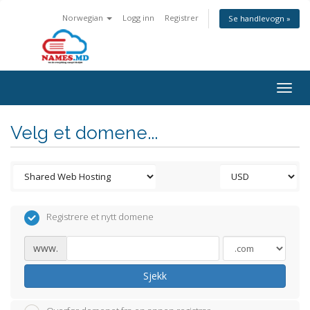
Norwegian
Logg inn
Registrer
Se handlevogn »
Togg
navig
Velg et domene...
Registrere et nytt domene
www.
Sjekk