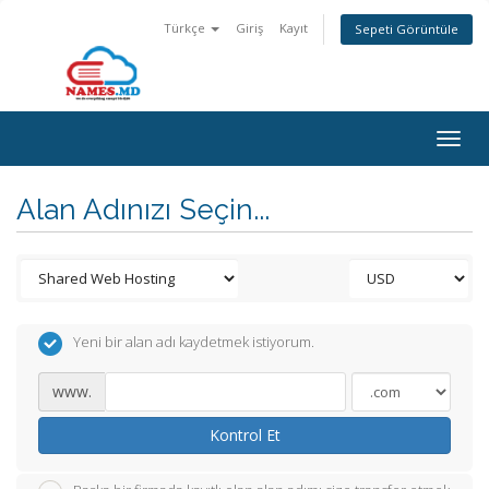
Türkçe
Giriş
Kayıt
Sepeti Görüntüle
Togg
navig
Alan Adınızı Seçin...
Yeni bir alan adı kaydetmek istiyorum.
www.
Kontrol Et