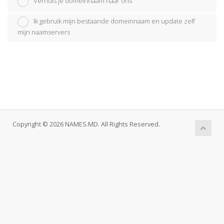
Verhuis je domeinnaam naar ons
Ik gebruik mijn bestaande domeinnaam en update zelf
mijn naamservers
Copyright © 2026 NAMES.MD. All Rights Reserved.