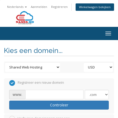
Nederlands
Aanmelden
Registreren
Winkelwagen bekijken
Togg
navig
Kies een domein...
Registreer een nieuw domein
www.
Controleer