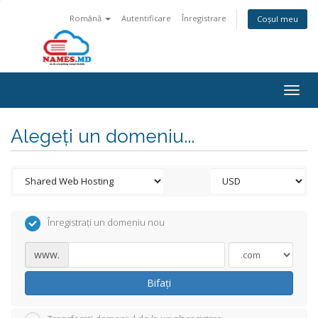
Română
Autentificare
Înregistrare
Coșul meu
Togg
navig
Alegeți un domeniu...
Înregistrați un domeniu nou
www.
Bifați