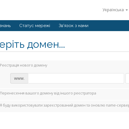
Українська
знань
Статус мережі
Зв'язок з нами
ріть домен...
Реєстрація нового домену
www.
Перенесення вашого домену від іншого реєстратора
Я буду використовувати зареєстрований домен та оновлю name-серве