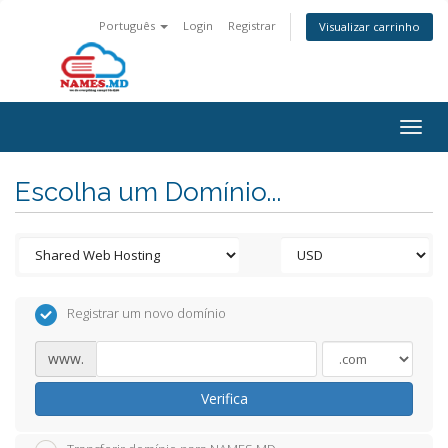
Português
Login
Registrar
Visualizar carrinho
Togg
navig
Escolha um Domínio...
Registrar um novo domínio
www.
Verifica