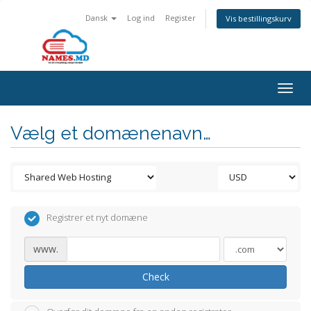
Dansk
Log ind
Register
Vis bestillingskurv
Togg
navig
Vælg et domænenavn…
Registrer et nyt domæne
www.
Check