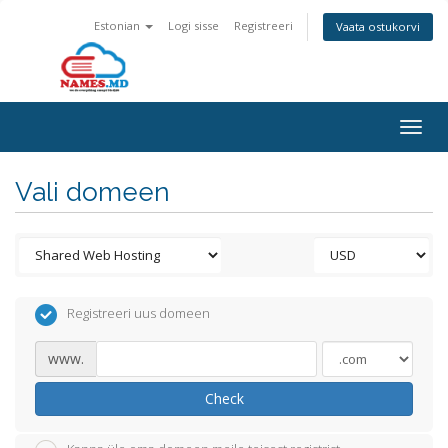
Estonian
Logi sisse
Registreeri
Vaata ostukorvi
Togg
navig
Vali domeen
Registreeri uus domeen
www.
Check