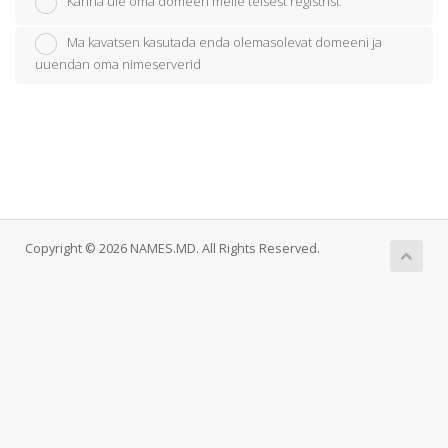
Kanna üle oma domeen meile teisest registrist
Ma kavatsen kasutada enda olemasolevat domeeni ja
uuendan oma nimeserverid
Copyright © 2026 NAMES.MD. All Rights Reserved.