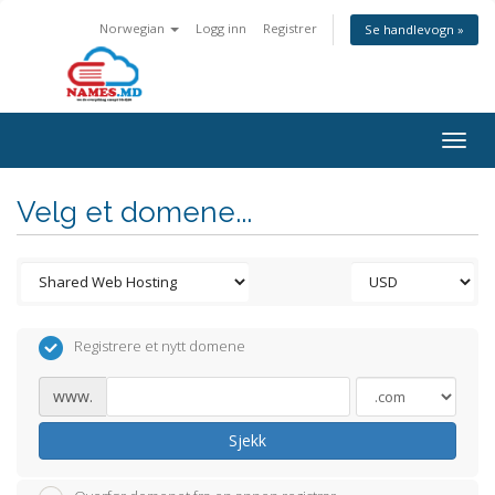
Norwegian
Logg inn
Registrer
Se handlevogn »
Togg
navig
Velg et domene...
Registrere et nytt domene
www.
Sjekk