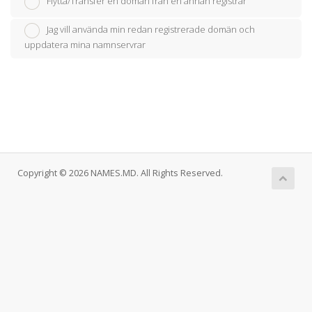
Flytta/Transfer en domän från en annan registrar
Jag vill använda min redan registrerade domän och
uppdatera mina namnservrar
Copyright © 2026 NAMES.MD. All Rights Reserved.