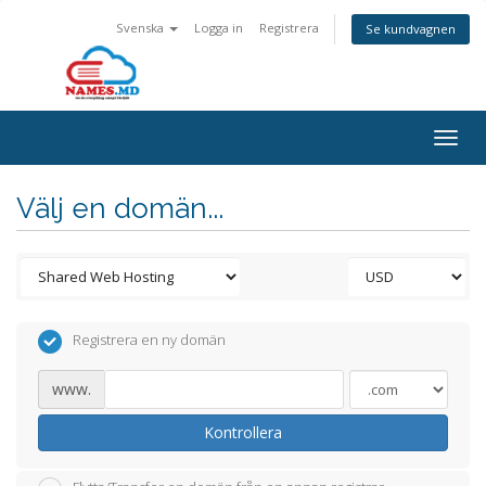
Svenska
Logga in
Registrera
Se kundvagnen
Togg
navig
Välj en domän...
Registrera en ny domän
www.
Kontrollera