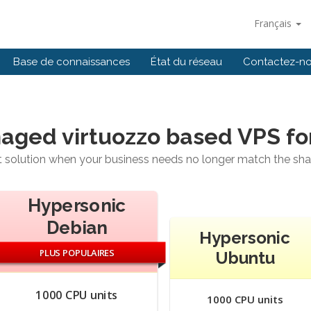
Français
Base de connaissances
État du réseau
Contactez-n
aged virtuozzo based VPS f
ht solution when your business needs no longer match the sh
Hypersonic
Debian
Hypersonic
PLUS POPULAIRES
Ubuntu
1000 CPU units
1000 CPU units