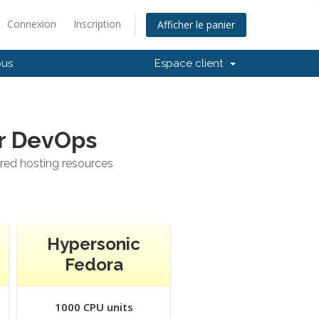
Connexion
Inscription
Afficher le panier
ous
Espace client
or DevOps
ared hosting resources
Hypersonic
Fedora
1000 CPU units