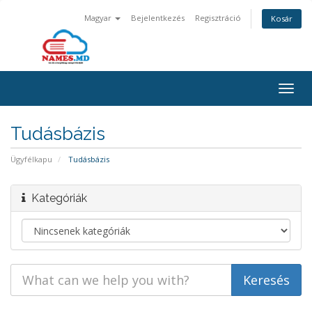
Magyar
Bejelentkezés
Regisztráció
Kosár
Togg
navig
Tudásbázis
Ügyfélkapu
Tudásbázis
Kategóriák