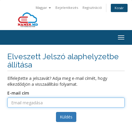
Magyar
Bejelentkezés
Regisztráció
Kosár
Togg
navig
Elveszett Jelszó alaphelyzetbe
állítása
Elfelejtette a jelszavát? Adja meg e-mail címét, hogy
elkezdődjön a visszaállítási folyamat.
E-mail cím
Küldés