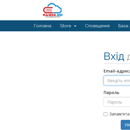
Головна
Store
Сповіщення
База 
Вхід
Email-адрес
Пароль
Запам'ята