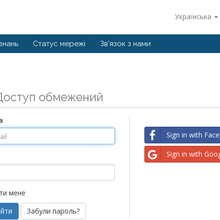
Українська
знань
Статус мережі
Зв'язок з нами
Доступ обмежений
а
Sign in with Fac
Sign in with Goo
ти мене
Забули пароль?