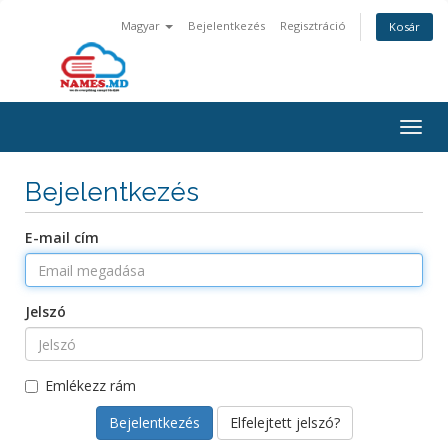
Magyar
Bejelentkezés
Regisztráció
Kosár
Togg
navig
Bejelentkezés
E-mail cím
Jelszó
Emlékezz rám
Elfelejtett jelszó?