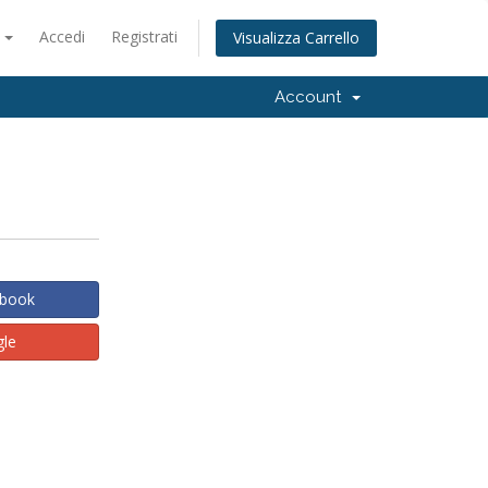
o
Accedi
Registrati
Visualizza Carrello
Account
ebook
gle