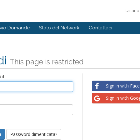
Italian
ivio Domande
Stato del Network
Contattaci
di
This page is restricted
il
Sign in with Fac
Sign in with Goo
Password dimenticata?